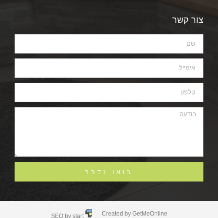
צור קשר
בואו נדבר
Created by GetMeOnline
SEO by start